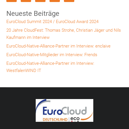
Neueste Beiträge
EuroCloud Summit 2024 / EuroCloud Award 2024
20 Jahre CloudFest: Thomas Strohe, Christian Jäger und Nils
Kaufmann im Interview
EuroCloud-Native-Alliance-Partner im Interview: enclaive
EuroCloud-Native-Mitglieder im Interview: Frends
EuroCloud-Native-Alliance-Partner im Interview:
WestfalenWIND IT