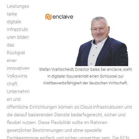
Leistungss
tarke
digitale
Infrastrukt
uren bilden
das
Rückgrat
einer
innovativen
Stefan Wahlscheidt, Director Sales bei enclaive, sieht
Volkswirts
in digitaler Souveränität einen Schlüssel zur
Wettbewerbsfähigkeit der deutschen Wirtschaft.
chaft.
Unternehm
en und
öffentliche Einrichtungen können so Cloud-Infrastrukturen und
die darauf basierenden Dienste bedarfsgerecht, sicher und
flexibel nutzen. Diese Flexibilität sollte im Rahmen
gesetzlicher Bestimmungen und ohne spezielle
Fachkenntnisse einfach und sicher umsetzbar sein. Die ECN