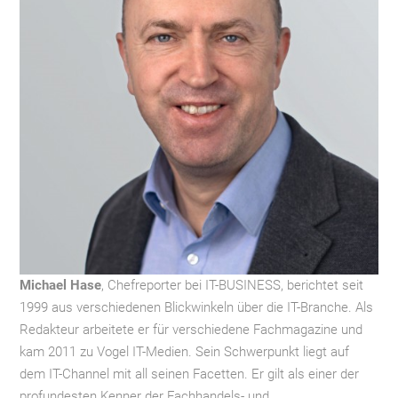
Michael Hase
, Chefreporter bei IT-BUSINESS, berichtet seit
1999 aus verschiedenen Blickwinkeln über die IT-Branche. Als
Redakteur arbeitete er für verschiedene Fachmagazine und
kam 2011 zu Vogel IT-Medien. Sein Schwerpunkt liegt auf
dem IT-Channel mit all seinen Facetten. Er gilt als einer der
profundesten Kenner der Fachhandels- und