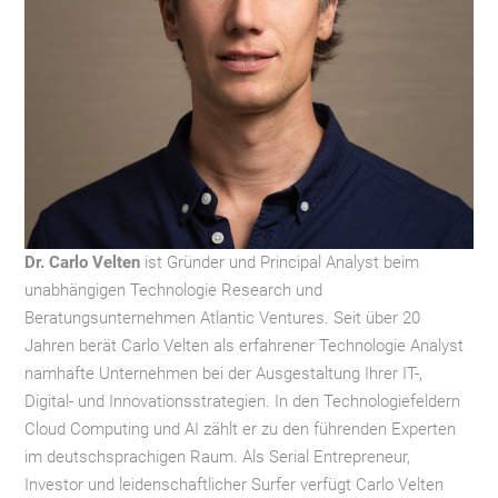
Dr. Carlo Velten
ist Gründer und Principal Analyst beim
unabhängigen Technologie Research und
Beratungsunternehmen Atlantic Ventures. Seit über 20
Jahren berät Carlo Velten als erfahrener Technologie Analyst
namhafte Unternehmen bei der Ausgestaltung Ihrer IT-,
Digital- und Innovationsstrategien. In den Technologiefeldern
Cloud Computing und AI zählt er zu den führenden Experten
im deutschsprachigen Raum. Als Serial Entrepreneur,
Investor und leidenschaftlicher Surfer verfügt Carlo Velten