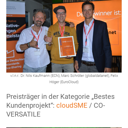
v.l.n.r.: Dr. Nils Kaufmann (ECN), Marc Schröter (globaldatanet), Felix
Höger (EuroCloud)
Preisträger in der Kategorie „Bestes
Kundenprojekt“:
cloudSME
/ CO-
VERSATILE