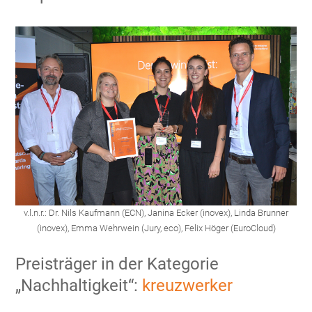
v.l.n.r.: Dr. Nils Kaufmann (ECN), Janina Ecker (inovex), Linda Brunner
(inovex), Emma Wehrwein (Jury, eco), Felix Höger (EuroCloud)
Preisträger in der Kategorie
„Nachhaltigkeit“:
kreuzwerker