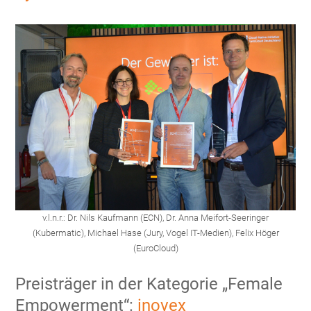
v.l.n.r.: Dr. Nils Kaufmann (ECN), Dr. Anna Meifort-Seeringer
(Kubermatic), Michael Hase (Jury, Vogel IT-Medien), Felix Höger
(EuroCloud)
Preisträger in der Kategorie „Female
Empowerment“:
inovex