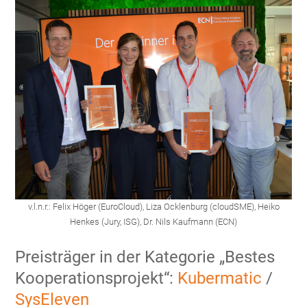
v.l.n.r.: Felix Höger (EuroCloud), Liza Ocklenburg (cloudSME), Heiko
Henkes (Jury, ISG), Dr. Nils Kaufmann (ECN)
Preisträger in der Kategorie „Bestes
Kooperationsprojekt“:
Kubermatic
/
SysEleven