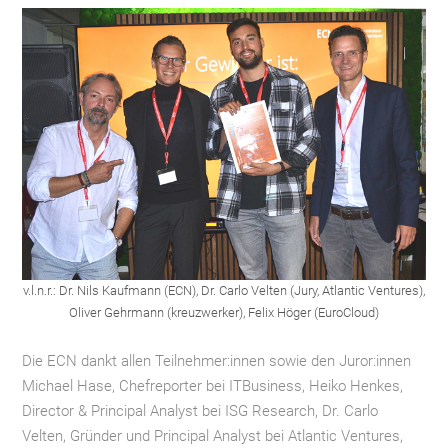
v.l.n.r.: Dr. Nils Kaufmann (ECN), Dr. Carlo Velten (Jury, Atlantic Ventures),
Oliver Gehrmann (kreuzwerker), Felix Höger (EuroCloud)
Die ECN dankt allen Teilnehmer:innen sowie den Juror:innen
Michael Hase, Chefreporter bei ITBusiness, Heiko Henkes,
Director & Principal Analyst bei ISG Research, Dr. Carlo
Velten, Gründer und Principal Analyst bei Atlantic Ventures,