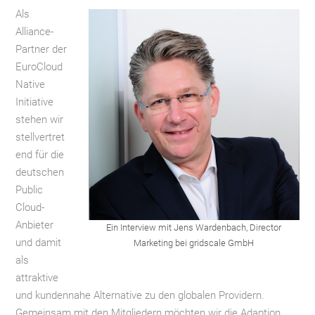
Als
Alliance-
Partner der
EuroCloud
Native
Initiative
stehen wir
stellvertret
end für die
deutschen
Public
Cloud-
Anbieter
Ein Interview mit Jens Wardenbach, Director
und damit
Marketing bei gridscale GmbH
als
attraktive
und kundennahe Alternative zu den globalen Providern.
Gemeinsam mit den Mitgliedern möchten wir die Adaption