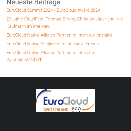
Neueste Beiträge
EuroCloud Summit 2024 / EuroCloud Award 2024
20 Jahre CloudFest: Thomas Strohe, Christian Jäger und Nils
Kaufmann im Interview
EuroCloud-Native-Alliance-Partner im Interview: enclaive
EuroCloud-Native-Mitglieder im Interview: Frends
EuroCloud-Native-Alliance-Partner im Interview:
WestfalenWIND IT