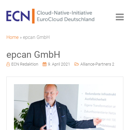
Home
»
epcan GmbH
epcan GmbH
ECN Redaktion
9. April 2021
Alliance-Partners 2