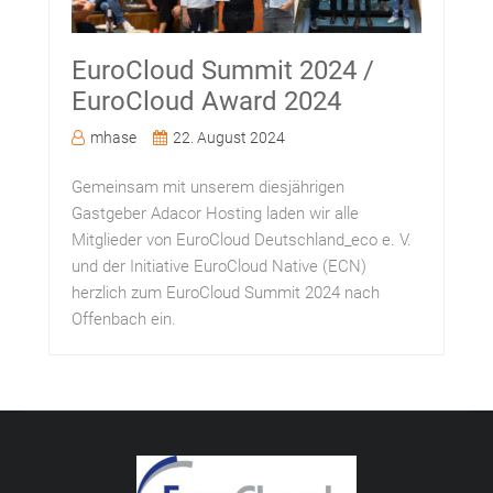
EuroCloud Summit 2024 /
EuroCloud Award 2024
mhase
22. August 2024
Gemeinsam mit unserem diesjährigen
Gastgeber Adacor Hosting laden wir alle
Mitglieder von EuroCloud Deutschland_eco e. V.
und der Initiative EuroCloud Native (ECN)
herzlich zum EuroCloud Summit 2024 nach
Offenbach ein.