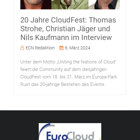
20 Jahre CloudFest: Thomas
Strohe, Christian Jäger und
Nils Kaufmann im Interview
ECN Redaktion
6. März 2024
Unter dem Motto „Uniting the Nations of Cloud“
feiert die Community auf dem diesjährigen
CloudFest vom 18. bis 21. März im Europa-Park
Rust das 20-jährige Bestehen des Events.